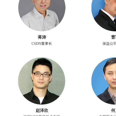
蒋涛
曹
CSDN董事长
保益公
赵泽欣
何