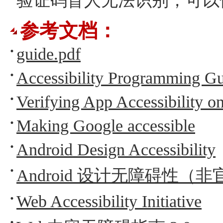
验证码盲人无法识别，可以
参考文档：
guide.pdf
Accessibility Programming Gu
Verifying App Accessibility o
Making Google accessible
Android Design Accessibility
Android 设计无障碍性（
Web Accessibility Initiative